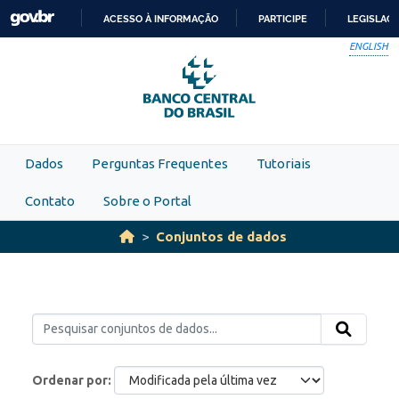
Skip to main content
ACESSO À INFORMAÇÃO
PARTICIPE
LEGISLAÇ
IR
ENGLISH
PARA
O
CONTEÚDO
Dados
Perguntas Frequentes
Tutoriais
Contato
Sobre o Portal
Conjuntos de dados
Ordenar por