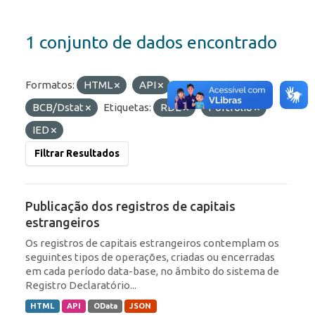
1 conjunto de dados encontrado
Formatos:
HTML
API
Organizações:
BCB/Dstat
Etiquetas:
RDE
Portfólio
IED
Filtrar Resultados
Publicação dos registros de capitais
estrangeiros
Os registros de capitais estrangeiros contemplam os
seguintes tipos de operações, criadas ou encerradas
em cada período data-base, no âmbito do sistema de
Registro Declaratório...
HTML
API
OData
JSON