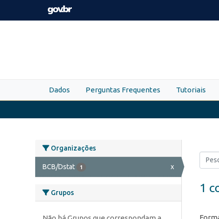
Skip to main content
Dados
Perguntas Frequentes
Tutoriais
Organizações
BCB/Dstat
x
1
1 c
Grupos
Forma
Não há Grupos que correspondam a