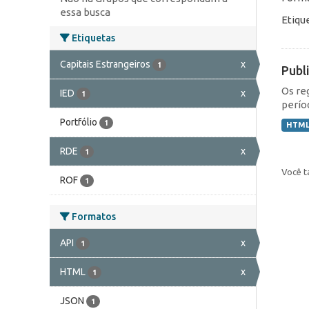
essa busca
Etiqu
Etiquetas
Capitais Estrangeiros
x
1
Publ
Os re
IED
x
1
perío
Portfólio
1
HTM
RDE
x
1
Você t
ROF
1
Formatos
API
x
1
HTML
x
1
JSON
1