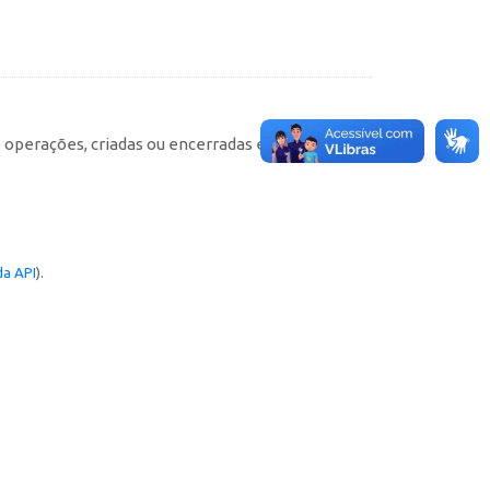
e operações, criadas ou encerradas em cada
a API
).