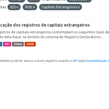
etas:
IED
RDE
Capitais Estrangeiros
icação dos registros de capitais estrangeiros
gistros de capitais estrangeiros contemplam os seguintes tipos d
do data-base, no âmbito do sistema de Registro Declaratório...
L
API
OData
JSON
ambém pode ter acesso a esses registros usando a
API
(veja
Documentação d