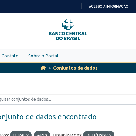
ACESSO À INFORMAÇÃO
IR
PARA
O
CONTEÚDO
Contato
Sobre o Portal
Conjuntos de dados
onjunto de dados encontrado
tos:
HTML
API
Organizações:
BCB/Dstat