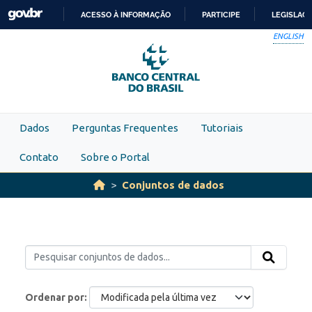
Skip to main content
ACESSO À INFORMAÇÃO
PARTICIPE
LEGISLAÇ
IR
ENGLISH
PARA
O
CONTEÚDO
Dados
Perguntas Frequentes
Tutoriais
Contato
Sobre o Portal
Conjuntos de dados
Ordenar por