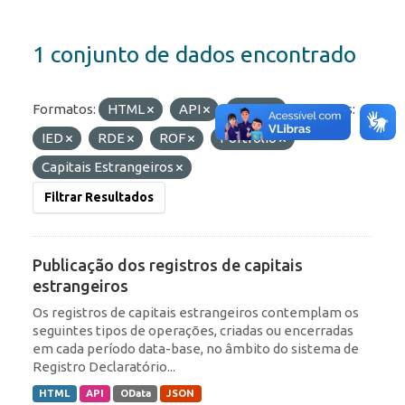
1 conjunto de dados encontrado
Formatos:
HTML
API
JSON
Etiquetas:
IED
RDE
ROF
Portfólio
Capitais Estrangeiros
Filtrar Resultados
Publicação dos registros de capitais
estrangeiros
Os registros de capitais estrangeiros contemplam os
seguintes tipos de operações, criadas ou encerradas
em cada período data-base, no âmbito do sistema de
Registro Declaratório...
HTML
API
OData
JSON