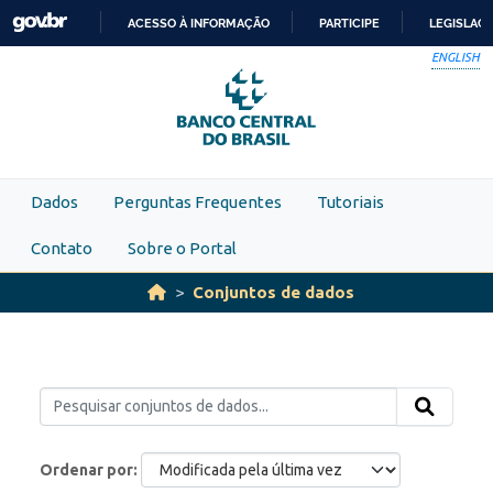
Skip to main content
ACESSO À INFORMAÇÃO
PARTICIPE
LEGISLAÇ
IR
ENGLISH
PARA
O
CONTEÚDO
Dados
Perguntas Frequentes
Tutoriais
Contato
Sobre o Portal
Conjuntos de dados
Ordenar por