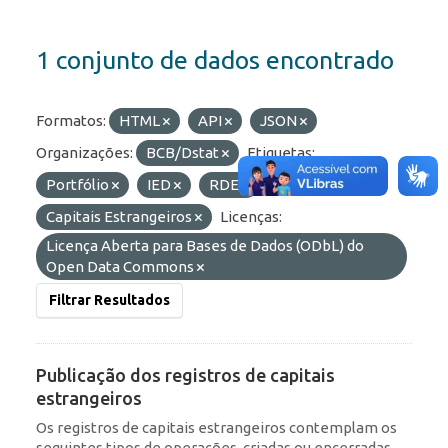
1 conjunto de dados encontrado
Formatos:
HTML
API
JSON
Organizações:
BCB/Dstat
Etiquetas:
Portfólio
IED
RDE
Capitais Estrangeiros
Licenças:
Licença Aberta para Bases de Dados (ODbL) do
Open Data Commons
Filtrar Resultados
Publicação dos registros de capitais
estrangeiros
Os registros de capitais estrangeiros contemplam os
seguintes tipos de operações, criadas ou encerradas