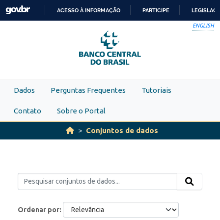
Skip to main content
ACESSO À INFORMAÇÃO
PARTICIPE
LEGISLAÇ
IR
ENGLISH
PARA
O
CONTEÚDO
Dados
Perguntas Frequentes
Tutoriais
Contato
Sobre o Portal
Conjuntos de dados
Ordenar por