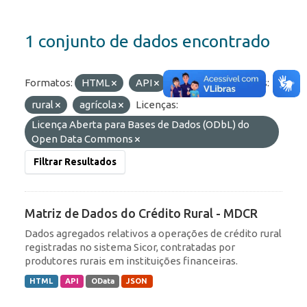
1 conjunto de dados encontrado
Formatos:
HTML
API
JSON
Etiquetas:
rural
agrícola
Licenças:
Licença Aberta para Bases de Dados (ODbL) do
Open Data Commons
Filtrar Resultados
Matriz de Dados do Crédito Rural - MDCR
Dados agregados relativos a operações de crédito rural
registradas no sistema Sicor, contratadas por
produtores rurais em instituições financeiras.
HTML
API
OData
JSON