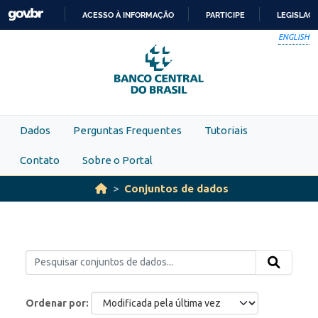
Skip to main content
ACESSO À INFORMAÇÃO
PARTICIPE
LEGISLAÇ
IR
ENGLISH
PARA
O
CONTEÚDO
Dados
Perguntas Frequentes
Tutoriais
Contato
Sobre o Portal
Conjuntos de dados
Ordenar por