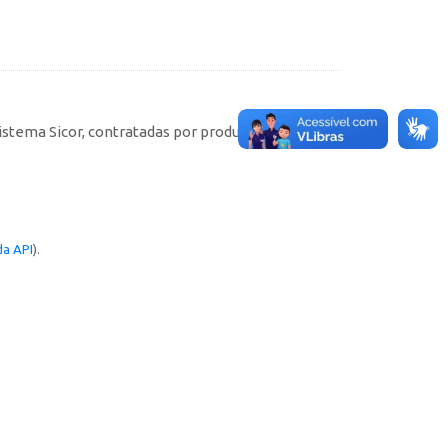
istema Sicor, contratadas por produtores rurais
a API
).