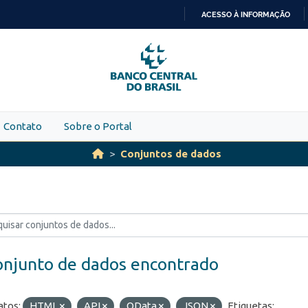
ACESSO À INFORMAÇÃO
IR
PARA
O
CONTEÚDO
Contato
Sobre o Portal
Conjuntos de dados
onjunto de dados encontrado
tos:
HTML
API
OData
JSON
Etiquetas: