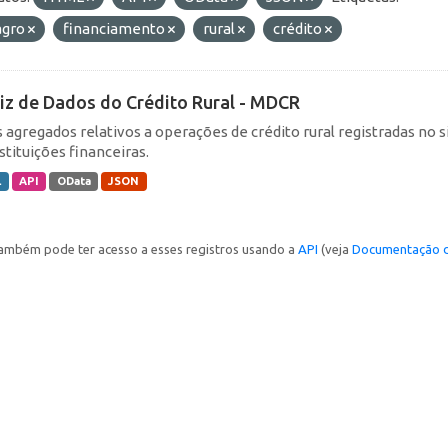
agro
financiamento
rural
crédito
iz de Dados do Crédito Rural - MDCR
 agregados relativos a operações de crédito rural registradas no s
stituições financeiras.
L
API
OData
JSON
ambém pode ter acesso a esses registros usando a
API
(veja
Documentação d