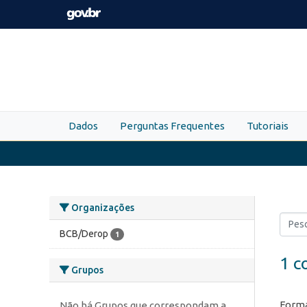
Skip to main content
Dados
Perguntas Frequentes
Tutoriais
Organizações
BCB/Derop
1
1 c
Grupos
Forma
Não há Grupos que correspondam a