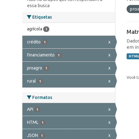
essa busca
pro
Etiquetas
agrícola
1
Matr
Dados
crédito
x
1
em in
financiamento
x
1
HTM
proagro
x
1
Você t
rural
x
1
Formatos
API
x
1
HTML
x
1
JSON
x
1