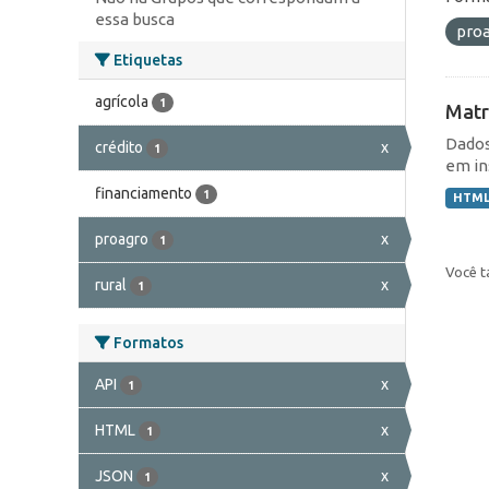
essa busca
pro
Etiquetas
agrícola
1
Matr
Dados
crédito
x
1
em in
financiamento
1
HTM
proagro
x
1
Você t
rural
x
1
Formatos
API
x
1
HTML
x
1
JSON
x
1