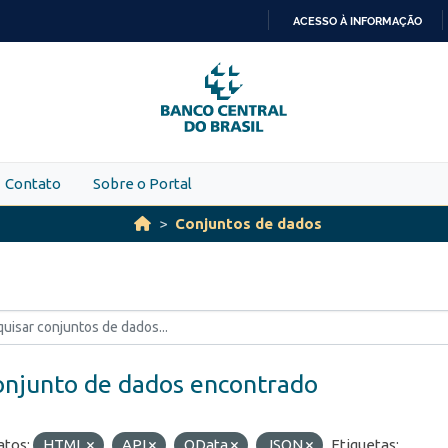
ACESSO À INFORMAÇÃO
IR
PARA
O
CONTEÚDO
Contato
Sobre o Portal
Conjuntos de dados
onjunto de dados encontrado
tos:
HTML
API
OData
JSON
Etiquetas: