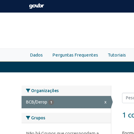
Skip to main content
Dados
Perguntas Frequentes
Tutoriais
Organizações
BCB/Derop
x
1
1 c
Grupos
Forma
Não há Grupos que correspondam a