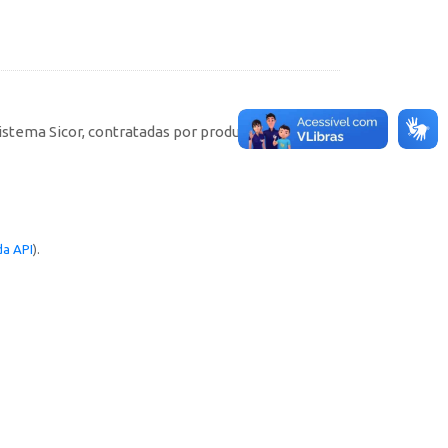
istema Sicor, contratadas por produtores rurais
a API
).