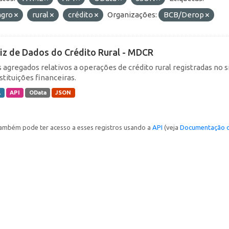
agro
rural
crédito
Organizações:
BCB/Derop
iz de Dados do Crédito Rural - MDCR
 agregados relativos a operações de crédito rural registradas no s
stituições financeiras.
L
API
OData
JSON
ambém pode ter acesso a esses registros usando a
API
(veja
Documentação d