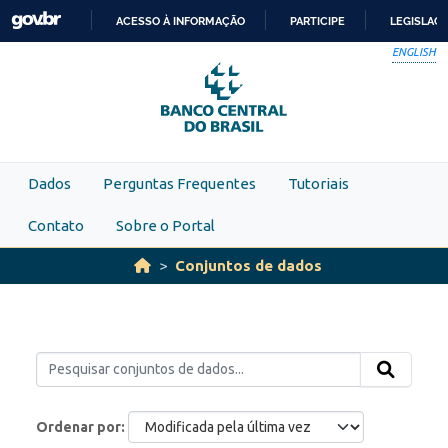
Skip to main content
ACESSO À INFORMAÇÃO
PARTICIPE
LEGISLAÇ
IR
ENGLISH
PARA
O
CONTEÚDO
Dados
Perguntas Frequentes
Tutoriais
Contato
Sobre o Portal
Conjuntos de dados
Ordenar por