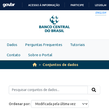
Skip to main content
ACESSO À INFORMAÇÃO
PARTICIPE
LEGISLAÇ
IR
ENGLISH
PARA
O
CONTEÚDO
Dados
Perguntas Frequentes
Tutoriais
Contato
Sobre o Portal
Conjuntos de dados
Ordenar por