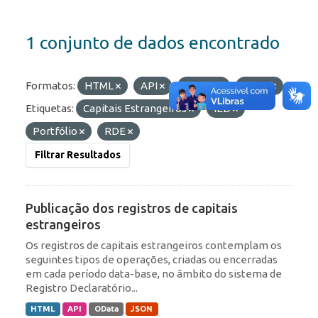
1 conjunto de dados encontrado
Formatos:
HTML
API
OData
JSON
Etiquetas:
Capitais Estrangeiros
IED
Portfólio
RDE
Filtrar Resultados
Publicação dos registros de capitais
estrangeiros
Os registros de capitais estrangeiros contemplam os
seguintes tipos de operações, criadas ou encerradas
em cada período data-base, no âmbito do sistema de
Registro Declaratório...
HTML
API
OData
JSON