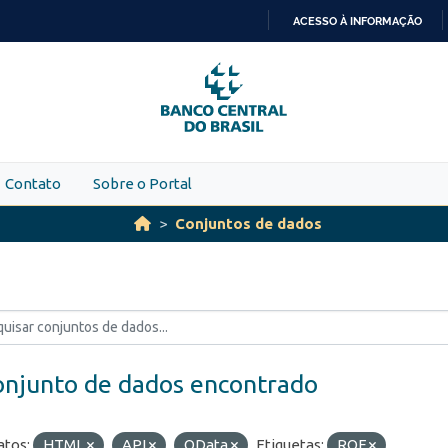
ACESSO À INFORMAÇÃO
IR
PARA
O
CONTEÚDO
Contato
Sobre o Portal
Conjuntos de dados
onjunto de dados encontrado
tos:
HTML
API
OData
Etiquetas:
ROF