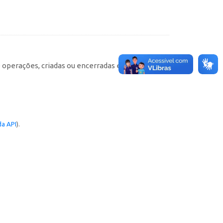
e operações, criadas ou encerradas em cada
a API
).