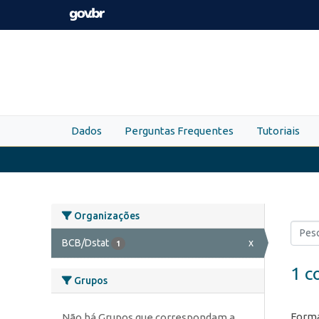
Skip to main content
Dados
Perguntas Frequentes
Tutoriais
Organizações
BCB/Dstat
x
1
1 c
Grupos
Forma
Não há Grupos que correspondam a