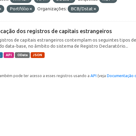
Portfólio
Organizações:
BCB/Dstat
icação dos registros de capitais estrangeiros
gistros de capitais estrangeiros contemplam os seguintes tipos d
do data-base, no âmbito do sistema de Registro Declaratório...
L
API
OData
JSON
ambém pode ter acesso a esses registros usando a
API
(veja
Documentação d