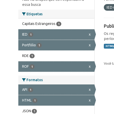
essa busca
IED
Etiquetas
Capitais Estrangeiros
1
Publ
Os re
IED
x
1
perío
Portfólio
x
1
HTM
RDE
1
Você t
ROF
x
1
Formatos
API
x
1
HTML
x
1
JSON
1