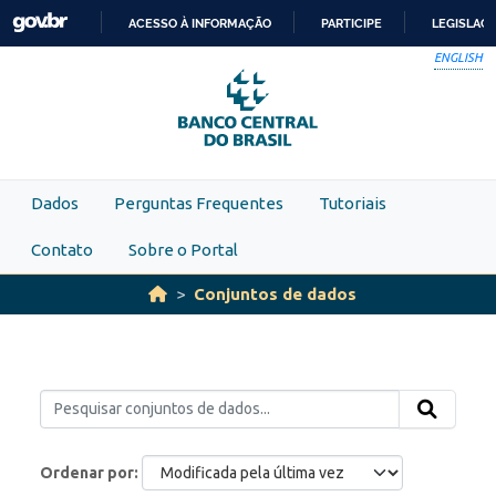
Skip to main content
ACESSO À INFORMAÇÃO
PARTICIPE
LEGISLAÇ
IR
ENGLISH
PARA
O
CONTEÚDO
Dados
Perguntas Frequentes
Tutoriais
Contato
Sobre o Portal
Conjuntos de dados
Ordenar por