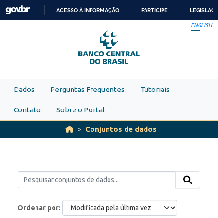
Skip to main content
ACESSO À INFORMAÇÃO
PARTICIPE
LEGISLAÇ
IR
ENGLISH
PARA
O
CONTEÚDO
Dados
Perguntas Frequentes
Tutoriais
Contato
Sobre o Portal
Conjuntos de dados
Ordenar por