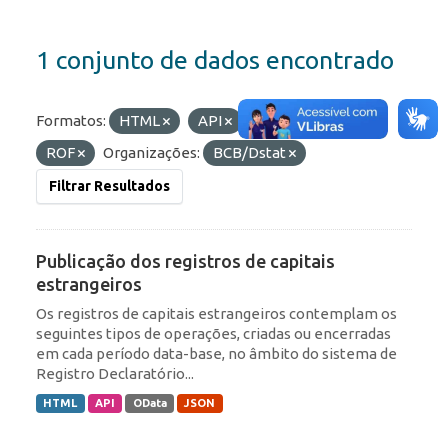
1 conjunto de dados encontrado
Formatos:
HTML
API
Etiquetas:
RDE
ROF
Organizações:
BCB/Dstat
Filtrar Resultados
Publicação dos registros de capitais
estrangeiros
Os registros de capitais estrangeiros contemplam os
seguintes tipos de operações, criadas ou encerradas
em cada período data-base, no âmbito do sistema de
Registro Declaratório...
HTML
API
OData
JSON