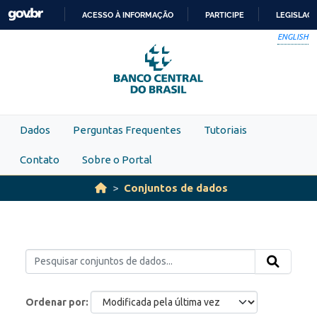
Skip to main content
ACESSO À INFORMAÇÃO
PARTICIPE
LEGISLAÇ
IR
ENGLISH
PARA
O
CONTEÚDO
Dados
Perguntas Frequentes
Tutoriais
Contato
Sobre o Portal
Conjuntos de dados
Ordenar por