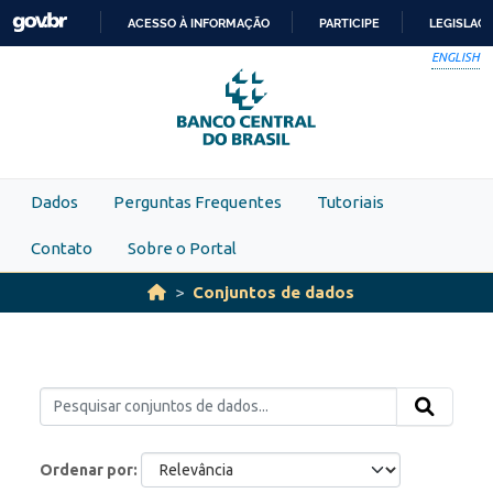
Skip to main content
ACESSO À INFORMAÇÃO
PARTICIPE
LEGISLAÇ
IR
ENGLISH
PARA
O
CONTEÚDO
Dados
Perguntas Frequentes
Tutoriais
Contato
Sobre o Portal
Conjuntos de dados
Ordenar por