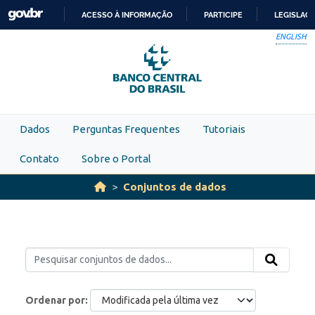
Skip to main content
ACESSO À INFORMAÇÃO
PARTICIPE
LEGISLAÇ
IR
ENGLISH
PARA
O
CONTEÚDO
Dados
Perguntas Frequentes
Tutoriais
Contato
Sobre o Portal
Conjuntos de dados
Ordenar por