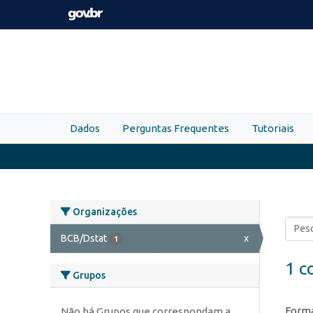
Skip to main content
Dados
Perguntas Frequentes
Tutoriais
Organizações
BCB/Dstat
x
1
1 c
Grupos
Forma
Não há Grupos que correspondam a