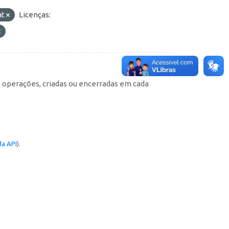
at
Licenças:
e operações, criadas ou encerradas em cada
a API
).