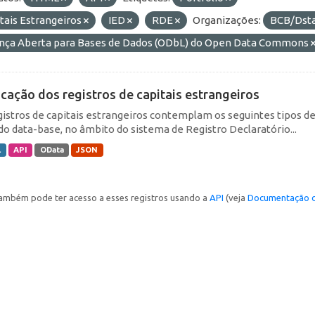
tais Estrangeiros
IED
RDE
Organizações:
BCB/Dst
ença Aberta para Bases de Dados (ODbL) do Open Data Commons
icação dos registros de capitais estrangeiros
gistros de capitais estrangeiros contemplam os seguintes tipos d
do data-base, no âmbito do sistema de Registro Declaratório...
L
API
OData
JSON
ambém pode ter acesso a esses registros usando a
API
(veja
Documentação d