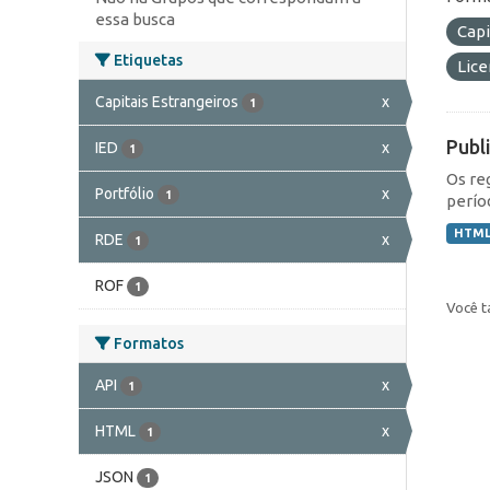
essa busca
Capi
Etiquetas
Lic
Capitais Estrangeiros
x
1
Publ
IED
x
1
Os re
Portfólio
x
1
perío
HTM
RDE
x
1
ROF
1
Você t
Formatos
API
x
1
HTML
x
1
JSON
1