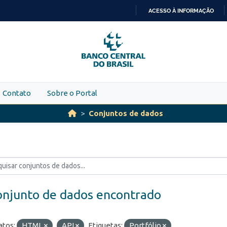
ACESSO À INFORMAÇÃO
IR
PARA
O
CONTEÚDO
Contato
Sobre o Portal
Conjuntos de dados
onjunto de dados encontrado
tos:
HTML
API
Etiquetas:
Portfólio