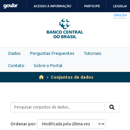
Skip to main content
ACESSO À INFORMAÇÃO
PARTICIPE
LEGISLAÇ
IR
ENGLISH
PARA
O
CONTEÚDO
Dados
Perguntas Frequentes
Tutoriais
Contato
Sobre o Portal
Conjuntos de dados
Ordenar por