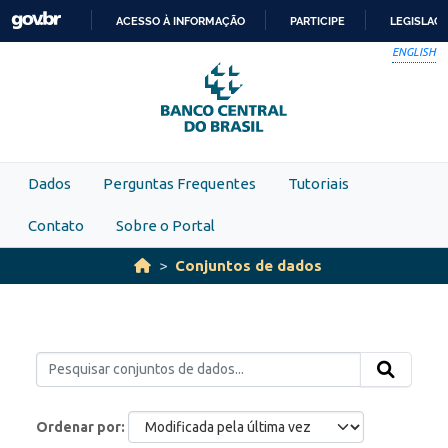
Skip to main content
ACESSO À INFORMAÇÃO
PARTICIPE
LEGISLAÇ
IR
ENGLISH
PARA
O
CONTEÚDO
Dados
Perguntas Frequentes
Tutoriais
Contato
Sobre o Portal
Conjuntos de dados
Ordenar por