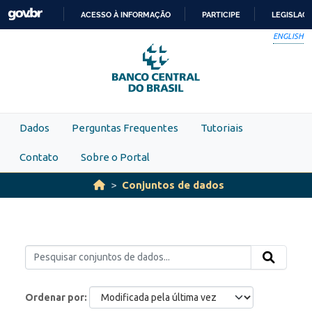
Skip to main content
ACESSO À INFORMAÇÃO
PARTICIPE
LEGISLAÇ
IR
ENGLISH
PARA
O
CONTEÚDO
Dados
Perguntas Frequentes
Tutoriais
Contato
Sobre o Portal
Conjuntos de dados
Ordenar por