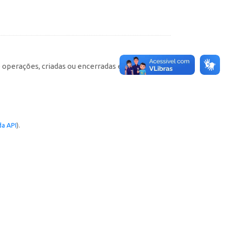
e operações, criadas ou encerradas em cada
a API
).