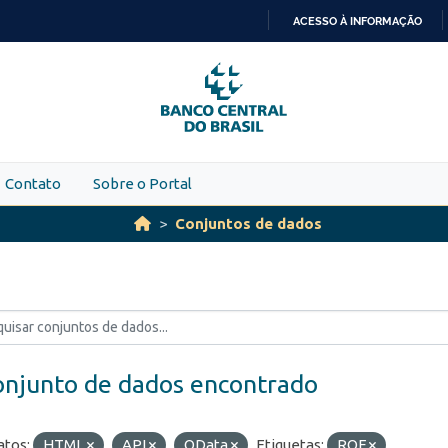
ACESSO À INFORMAÇÃO
IR
PARA
O
CONTEÚDO
Contato
Sobre o Portal
Conjuntos de dados
onjunto de dados encontrado
tos:
HTML
API
OData
Etiquetas:
ROF