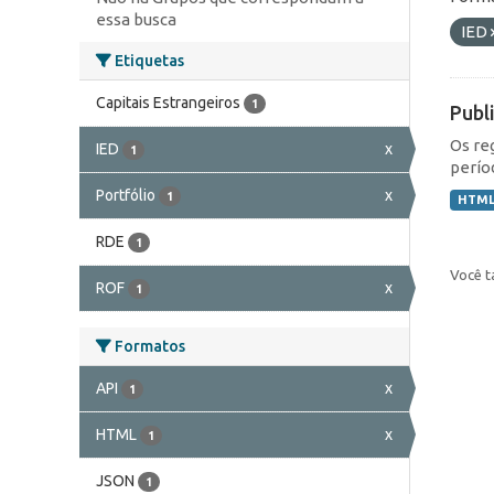
essa busca
IED
Etiquetas
Capitais Estrangeiros
1
Publ
Os re
IED
x
1
perío
Portfólio
x
1
HTM
RDE
1
Você t
ROF
x
1
Formatos
API
x
1
HTML
x
1
JSON
1