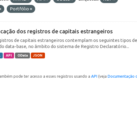
Portfólio
icação dos registros de capitais estrangeiros
gistros de capitais estrangeiros contemplam os seguintes tipos d
do data-base, no âmbito do sistema de Registro Declaratório...
L
API
OData
JSON
ambém pode ter acesso a esses registros usando a
API
(veja
Documentação d