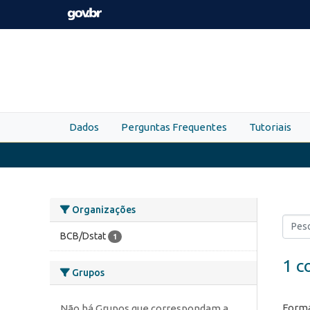
Skip to main content
Dados
Perguntas Frequentes
Tutoriais
Organizações
BCB/Dstat
1
1 c
Grupos
Forma
Não há Grupos que correspondam a