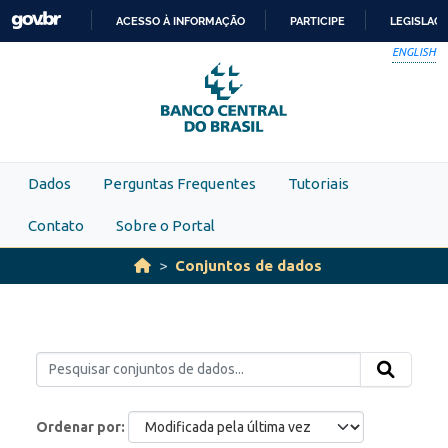
Skip to main content
ACESSO À INFORMAÇÃO
PARTICIPE
LEGISLAÇ
IR
ENGLISH
PARA
O
CONTEÚDO
Dados
Perguntas Frequentes
Tutoriais
Contato
Sobre o Portal
Conjuntos de dados
Ordenar por