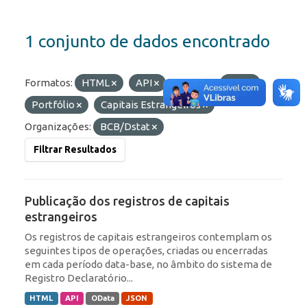
1 conjunto de dados encontrado
Formatos:
HTML
API
Etiquetas:
ROF
Portfólio
Capitais Estrangeiros
Organizações:
BCB/Dstat
Filtrar Resultados
Publicação dos registros de capitais
estrangeiros
Os registros de capitais estrangeiros contemplam os
seguintes tipos de operações, criadas ou encerradas
em cada período data-base, no âmbito do sistema de
Registro Declaratório...
HTML
API
OData
JSON