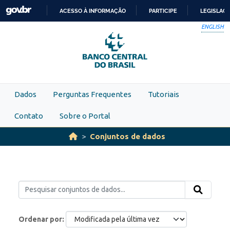
Skip to main content
ACESSO À INFORMAÇÃO
PARTICIPE
LEGISLAÇ
IR
ENGLISH
PARA
O
CONTEÚDO
Dados
Perguntas Frequentes
Tutoriais
Contato
Sobre o Portal
Conjuntos de dados
Ordenar por