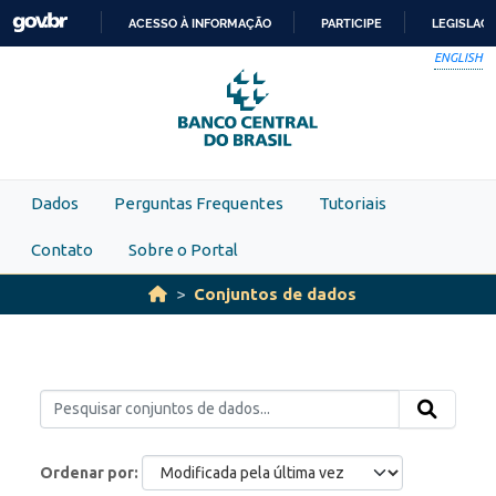
Skip to main content
ACESSO À INFORMAÇÃO
PARTICIPE
LEGISLAÇ
IR
ENGLISH
PARA
O
CONTEÚDO
Dados
Perguntas Frequentes
Tutoriais
Contato
Sobre o Portal
Conjuntos de dados
Ordenar por