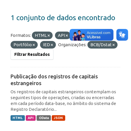
1 conjunto de dados encontrado
Formatos:
HTML
API
Etiquetas:
ROF
Portfólio
IED
Organizações:
BCB/Dstat
Filtrar Resultados
Publicação dos registros de capitais
estrangeiros
Os registros de capitais estrangeiros contemplam os
seguintes tipos de operações, criadas ou encerradas
em cada período data-base, no âmbito do sistema de
Registro Declaratório...
HTML
API
OData
JSON