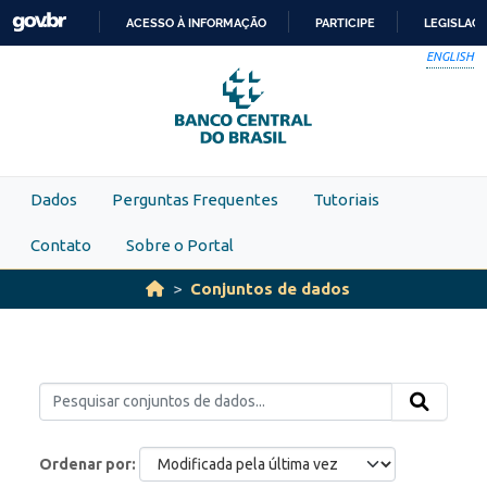
Skip to main content
ACESSO À INFORMAÇÃO
PARTICIPE
LEGISLAÇ
IR
ENGLISH
PARA
O
CONTEÚDO
Dados
Perguntas Frequentes
Tutoriais
Contato
Sobre o Portal
Conjuntos de dados
Ordenar por