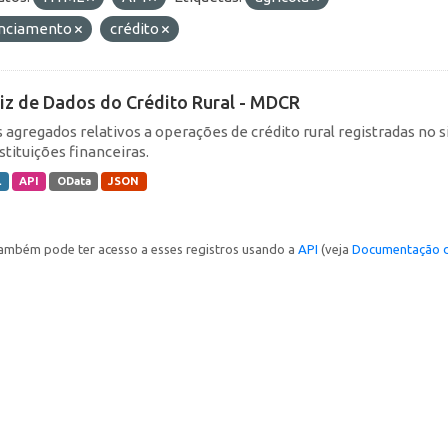
anciamento
crédito
iz de Dados do Crédito Rural - MDCR
 agregados relativos a operações de crédito rural registradas no s
stituições financeiras.
L
API
OData
JSON
ambém pode ter acesso a esses registros usando a
API
(veja
Documentação d