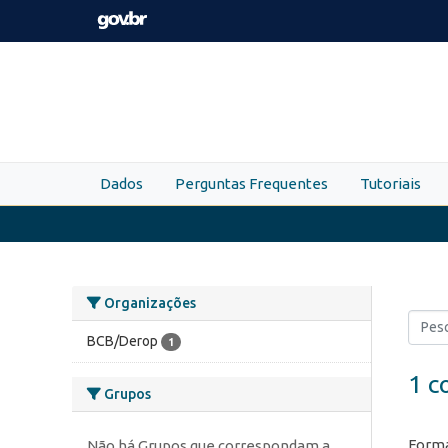
Skip to main content
Dados
Perguntas Frequentes
Tutoriais
Organizações
BCB/Derop
1
1 c
Grupos
Forma
Não há Grupos que correspondam a