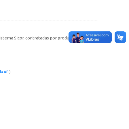
istema Sicor, contratadas por produtores rurais
a API
).