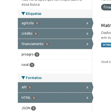
essa busca
fin
Etiquetas
agrícola
x
1
Matr
Dados
crédito
x
1
em in
financiamento
x
1
HTM
proagro
1
Você t
rural
1
Formatos
API
x
1
HTML
x
1
JSON
1