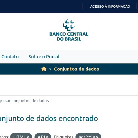
ACESSO À INFORMAÇÃO
IR
PARA
O
CONTEÚDO
Contato
Sobre o Portal
Conjuntos de dados
onjunto de dados encontrado
tos:
HTML
API
Etiquetas:
agrícola