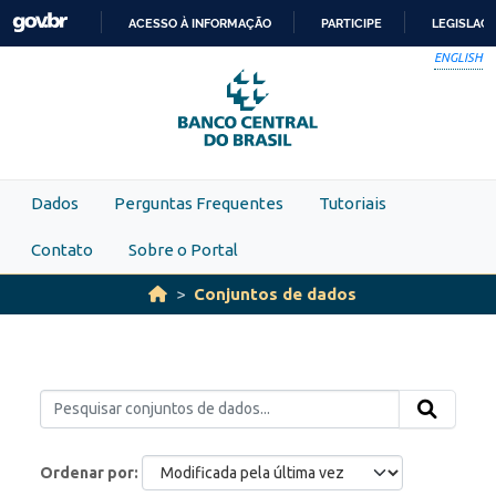
Skip to main content
ACESSO À INFORMAÇÃO
PARTICIPE
LEGISLAÇ
IR
ENGLISH
PARA
O
CONTEÚDO
Dados
Perguntas Frequentes
Tutoriais
Contato
Sobre o Portal
Conjuntos de dados
Ordenar por