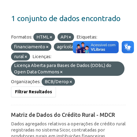
1 conjunto de dados encontrado
Formatos:
HTML
API
Etiquetas:
financiamento
agrícola
proagro
rural
Licenças:
Licença Aberta para Bases de Dados (ODbL) do
Open Data Commons
Organizações:
BCB/Derop
Filtrar Resultados
Matriz de Dados do Crédito Rural - MDCR
Dados agregados relativos a operações de crédito rural
registradas no sistema Sicor, contratadas por
produtores rurais em instituições financeiras.