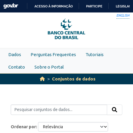
Skip to main content
ACESSO À INFORMAÇÃO
PARTICIPE
LEGISLAÇ
IR
ENGLISH
PARA
O
CONTEÚDO
Dados
Perguntas Frequentes
Tutoriais
Contato
Sobre o Portal
Conjuntos de dados
Ordenar por