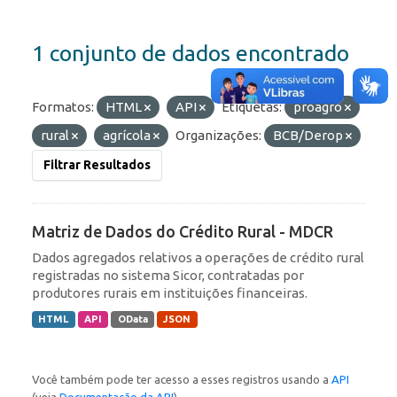
1 conjunto de dados encontrado
Formatos:
HTML
API
Etiquetas:
proagro
rural
agrícola
Organizações:
BCB/Derop
Filtrar Resultados
Matriz de Dados do Crédito Rural - MDCR
Dados agregados relativos a operações de crédito rural
registradas no sistema Sicor, contratadas por
produtores rurais em instituições financeiras.
HTML
API
OData
JSON
Você também pode ter acesso a esses registros usando a
API