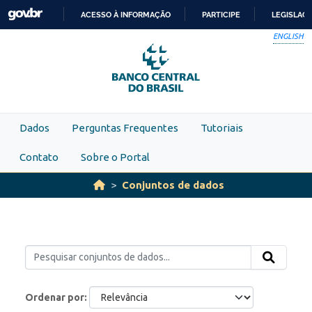
Skip to main content
ACESSO À INFORMAÇÃO
PARTICIPE
LEGISLAÇ
IR
ENGLISH
PARA
O
CONTEÚDO
Dados
Perguntas Frequentes
Tutoriais
Contato
Sobre o Portal
Conjuntos de dados
Ordenar por