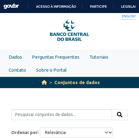
Skip to main content
ACESSO À INFORMAÇÃO
PARTICIPE
LEGISLAÇ
IR
ENGLISH
PARA
O
CONTEÚDO
Dados
Perguntas Frequentes
Tutoriais
Contato
Sobre o Portal
Conjuntos de dados
Ordenar por