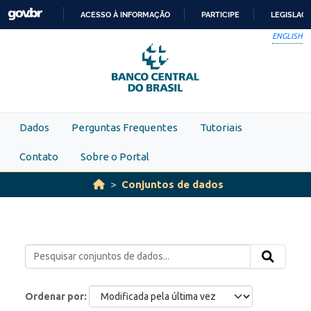
Skip to main content
ACESSO À INFORMAÇÃO
PARTICIPE
LEGISLAÇ
IR
ENGLISH
PARA
O
CONTEÚDO
Dados
Perguntas Frequentes
Tutoriais
Contato
Sobre o Portal
Conjuntos de dados
Ordenar por