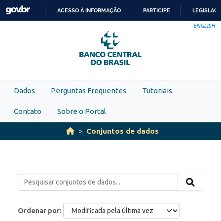
Skip to main content
ACESSO À INFORMAÇÃO
PARTICIPE
LEGISLAÇ
IR
ENGLISH
PARA
O
CONTEÚDO
Dados
Perguntas Frequentes
Tutoriais
Contato
Sobre o Portal
Conjuntos de dados
Ordenar por