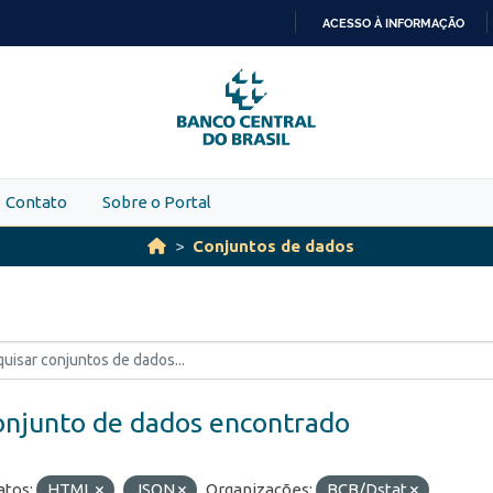
ACESSO À INFORMAÇÃO
IR
PARA
O
CONTEÚDO
Contato
Sobre o Portal
Conjuntos de dados
onjunto de dados encontrado
tos:
HTML
JSON
Organizações:
BCB/Dstat