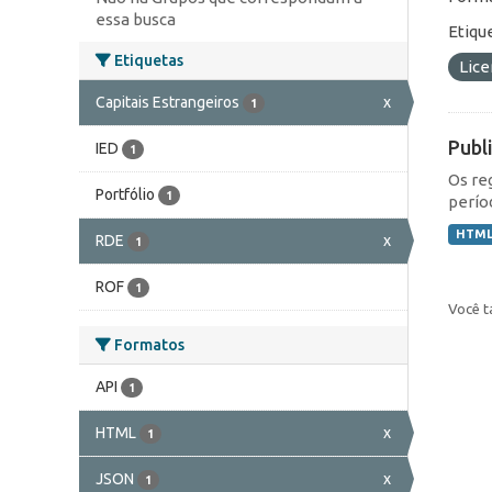
essa busca
Etiqu
Etiquetas
Lic
Capitais Estrangeiros
x
1
Publ
IED
1
Os re
Portfólio
1
perío
HTM
RDE
x
1
ROF
1
Você t
Formatos
API
1
HTML
x
1
JSON
x
1