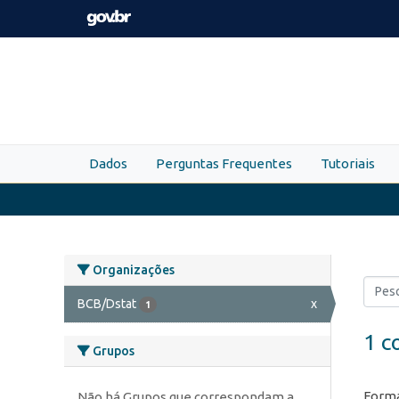
Skip to main content
Dados
Perguntas Frequentes
Tutoriais
Organizações
BCB/Dstat
x
1
1 c
Grupos
Forma
Não há Grupos que correspondam a