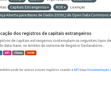
etas:
Capitais Estrangeiros
RDE
Licenças:
ença Aberta para Bases de Dados (ODbL) do Open Data Commons
icação dos registros de capitais estrangeiros
gistros de capitais estrangeiros contemplam os seguintes tipos d
do data-base, no âmbito do sistema de Registro Declaratório...
L
API
OData
JSON
ambém pode ter acesso a esses registros usando a
API
(veja
Documentação d