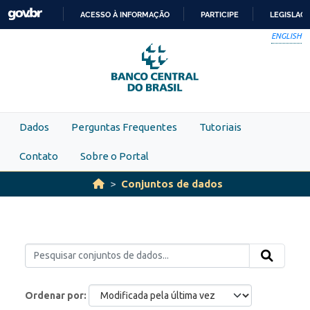
Skip to main content
ACESSO À INFORMAÇÃO
PARTICIPE
LEGISLAÇ
IR
ENGLISH
PARA
O
CONTEÚDO
Dados
Perguntas Frequentes
Tutoriais
Contato
Sobre o Portal
Conjuntos de dados
Ordenar por