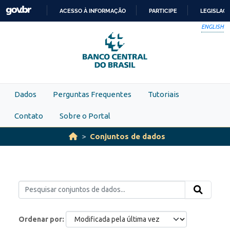
Skip to main content
ACESSO À INFORMAÇÃO
PARTICIPE
LEGISLAÇ
IR
ENGLISH
PARA
O
CONTEÚDO
Dados
Perguntas Frequentes
Tutoriais
Contato
Sobre o Portal
Conjuntos de dados
Ordenar por