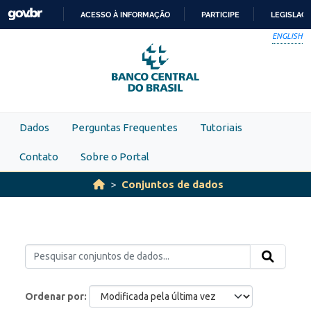
Skip to main content
ACESSO À INFORMAÇÃO
PARTICIPE
LEGISLAÇ
IR
ENGLISH
PARA
O
CONTEÚDO
Dados
Perguntas Frequentes
Tutoriais
Contato
Sobre o Portal
Conjuntos de dados
Ordenar por