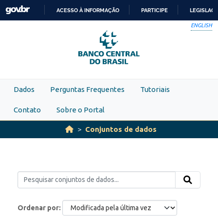
Skip to main content
ACESSO À INFORMAÇÃO
PARTICIPE
LEGISLAÇ
IR
ENGLISH
PARA
O
CONTEÚDO
Dados
Perguntas Frequentes
Tutoriais
Contato
Sobre o Portal
Conjuntos de dados
Ordenar por