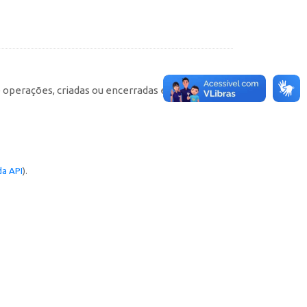
e operações, criadas ou encerradas em cada
a API
).