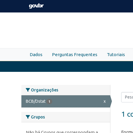
Skip to main content
Dados
Perguntas Frequentes
Tutoriais
Organizações
BCB/Dstat
x
1
1 c
Grupos
Forma
Não há Grupos que correspondam a