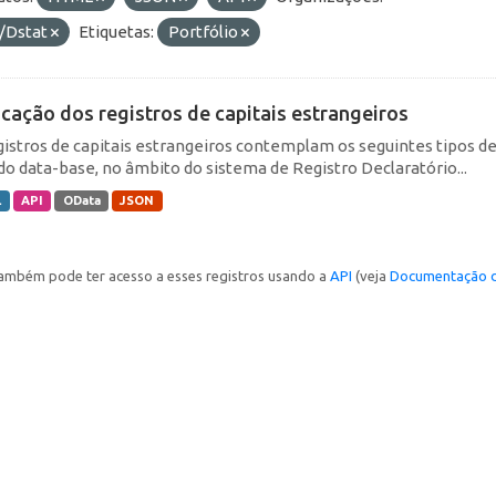
/Dstat
Etiquetas:
Portfólio
icação dos registros de capitais estrangeiros
gistros de capitais estrangeiros contemplam os seguintes tipos d
do data-base, no âmbito do sistema de Registro Declaratório...
L
API
OData
JSON
ambém pode ter acesso a esses registros usando a
API
(veja
Documentação d