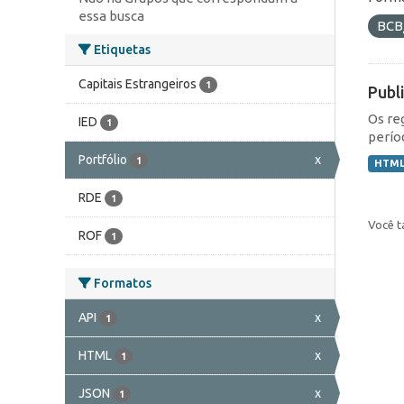
essa busca
BCB
Etiquetas
Capitais Estrangeiros
1
Publ
Os re
IED
1
perío
Portfólio
x
1
HTM
RDE
1
Você t
ROF
1
Formatos
API
x
1
HTML
x
1
JSON
x
1