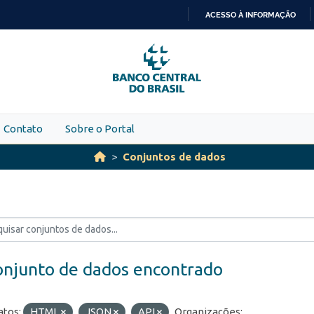
ACESSO À INFORMAÇÃO
IR
PARA
O
CONTEÚDO
Contato
Sobre o Portal
Conjuntos de dados
onjunto de dados encontrado
tos:
HTML
JSON
API
Organizações: