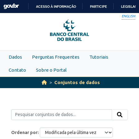
Skip to main content
ACESSO À INFORMAÇÃO
PARTICIPE
LEGISLAÇ
IR
ENGLISH
PARA
O
CONTEÚDO
Dados
Perguntas Frequentes
Tutoriais
Contato
Sobre o Portal
Conjuntos de dados
Ordenar por