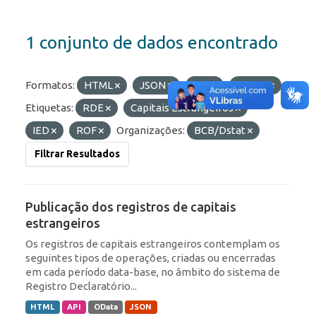
1 conjunto de dados encontrado
Formatos:
HTML
JSON
API
OData
Etiquetas:
RDE
Capitais Estrangeiros
IED
ROF
Organizações:
BCB/Dstat
Filtrar Resultados
Publicação dos registros de capitais
estrangeiros
Os registros de capitais estrangeiros contemplam os
seguintes tipos de operações, criadas ou encerradas
em cada período data-base, no âmbito do sistema de
Registro Declaratório...
HTML
API
OData
JSON