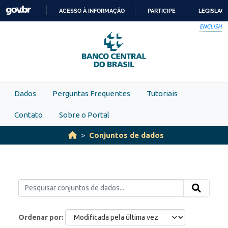
Skip to main content
ACESSO À INFORMAÇÃO
PARTICIPE
LEGISLAÇ
IR
ENGLISH
PARA
O
CONTEÚDO
Dados
Perguntas Frequentes
Tutoriais
Contato
Sobre o Portal
Conjuntos de dados
Ordenar por