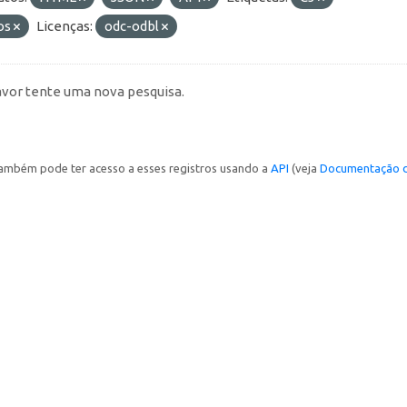
os
Licenças:
odc-odbl
avor tente uma nova pesquisa.
ambém pode ter acesso a esses registros usando a
API
(veja
Documentação d