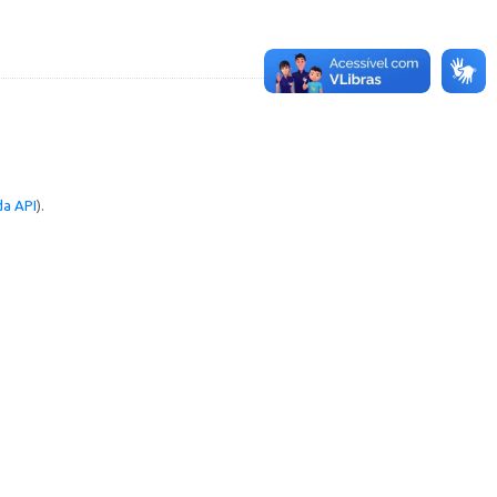
a API
).