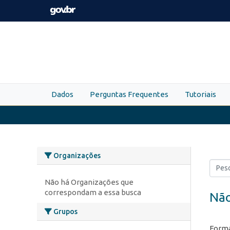
Skip to main content
Dados
Perguntas Frequentes
Tutoriais
Organizações
Não há Organizações que
correspondam a essa busca
Não
Grupos
Forma