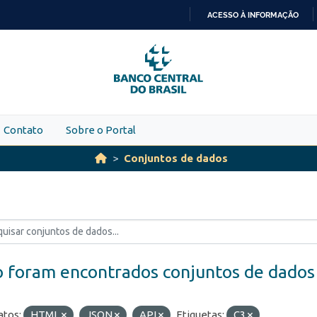
ACESSO À INFORMAÇÃO
IR
PARA
O
CONTEÚDO
Contato
Sobre o Portal
Conjuntos de dados
 foram encontrados conjuntos de dados
tos:
HTML
JSON
API
Etiquetas:
C3