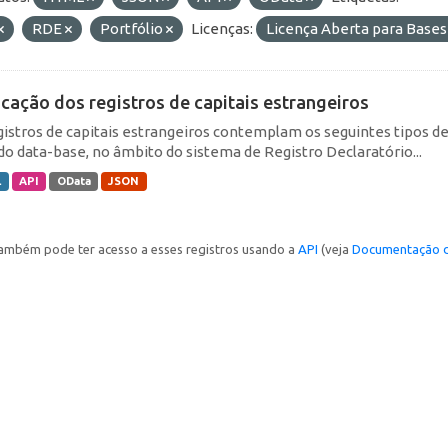
RDE
Portfólio
Licenças:
Licença Aberta para Bas
icação dos registros de capitais estrangeiros
gistros de capitais estrangeiros contemplam os seguintes tipos d
do data-base, no âmbito do sistema de Registro Declaratório...
L
API
OData
JSON
ambém pode ter acesso a esses registros usando a
API
(veja
Documentação d