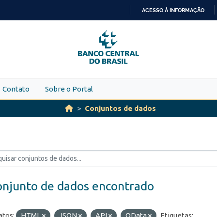
ACESSO À INFORMAÇÃO
IR
PARA
O
CONTEÚDO
Contato
Sobre o Portal
Conjuntos de dados
onjunto de dados encontrado
tos:
HTML
JSON
API
OData
Etiquetas: