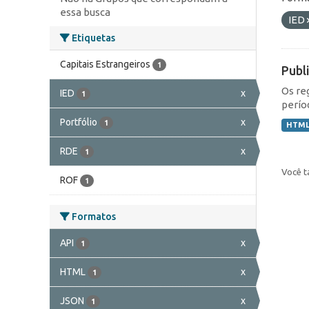
essa busca
IED
Etiquetas
Capitais Estrangeiros
1
Publ
Os re
IED
x
1
perío
Portfólio
x
1
HTM
RDE
x
1
Você t
ROF
1
Formatos
API
x
1
HTML
x
1
JSON
x
1