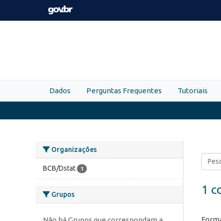
Skip to main content
Dados
Perguntas Frequentes
Tutoriais
Organizações
BCB/Dstat
1
1 c
Grupos
Forma
Não há Grupos que correspondam a