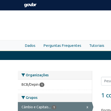
Skip to main content
Dados
Perguntas Frequentes
Tutoriais
Organizações
BCB/Depin
1
1 c
Grupos
Câmbio e Capitais...
x
1
Forma