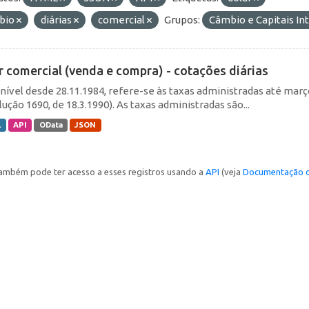
bio
diárias
comercial
Grupos:
Câmbio e Capitais In
r comercial (venda e compra) - cotações diárias
nível desde 28.11.1984, refere-se às taxas administradas até março 
ução 1690, de 18.3.1990). As taxas administradas são...
L
API
OData
JSON
ambém pode ter acesso a esses registros usando a
API
(veja
Documentação d