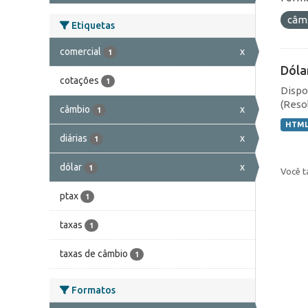
câm
Etiquetas
comercial
x
1
Dóla
cotações
1
Dispo
(Resol
câmbio
x
1
HTM
diárias
x
1
dólar
x
1
Você t
ptax
1
taxas
1
taxas de câmbio
1
Formatos