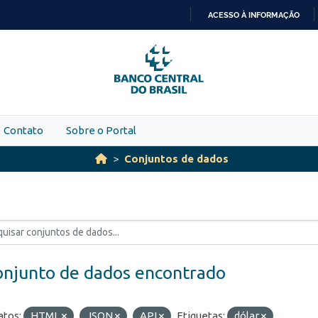
ACESSO À INFORMAÇÃO
IR
PARA
O
CONTEÚDO
Contato
Sobre o Portal
Conjuntos de dados
onjunto de dados encontrado
tos:
HTML
JSON
API
Etiquetas:
dólar