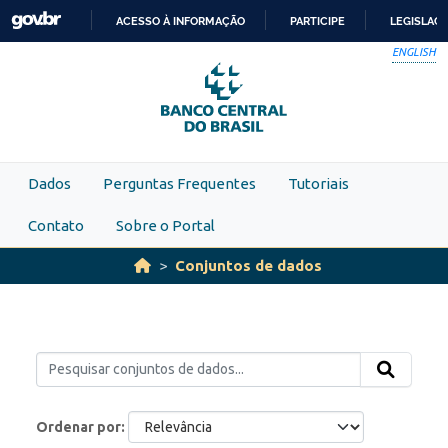
Skip to main content
ACESSO À INFORMAÇÃO
PARTICIPE
LEGISLAÇ
IR
ENGLISH
PARA
O
CONTEÚDO
Dados
Perguntas Frequentes
Tutoriais
Contato
Sobre o Portal
Conjuntos de dados
Ordenar por