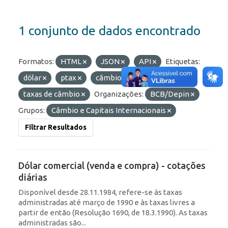
1 conjunto de dados encontrado
Formatos:
HTML
JSON
API
Etiquetas:
dólar
ptax
câmbio
comercial
taxas de câmbio
Organizações:
BCB/Depin
Grupos:
Câmbio e Capitais Internacionais
Filtrar Resultados
Dólar comercial (venda e compra) - cotações
diárias
Disponível desde 28.11.1984, refere-se às taxas
administradas até março de 1990 e às taxas livres a
partir de então (Resolução 1690, de 18.3.1990). As taxas
administradas são...