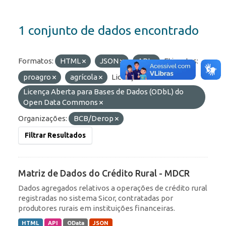
1 conjunto de dados encontrado
Formatos:
HTML
JSON
API
Etiquetas:
proagro
agrícola
Licenças:
Licença Aberta para Bases de Dados (ODbL) do
Open Data Commons
Organizações:
BCB/Derop
Filtrar Resultados
Matriz de Dados do Crédito Rural - MDCR
Dados agregados relativos a operações de crédito rural
registradas no sistema Sicor, contratadas por
produtores rurais em instituições financeiras.
HTML
API
OData
JSON