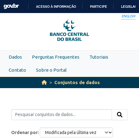
Skip to main content
ACESSO À INFORMAÇÃO
PARTICIPE
LEGISLAÇ
IR
ENGLISH
PARA
O
CONTEÚDO
Dados
Perguntas Frequentes
Tutoriais
Contato
Sobre o Portal
Conjuntos de dados
Ordenar por