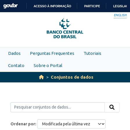
Skip to main content
ACESSO À INFORMAÇÃO
PARTICIPE
LEGISLAÇ
IR
ENGLISH
PARA
O
CONTEÚDO
Dados
Perguntas Frequentes
Tutoriais
Contato
Sobre o Portal
Conjuntos de dados
Ordenar por