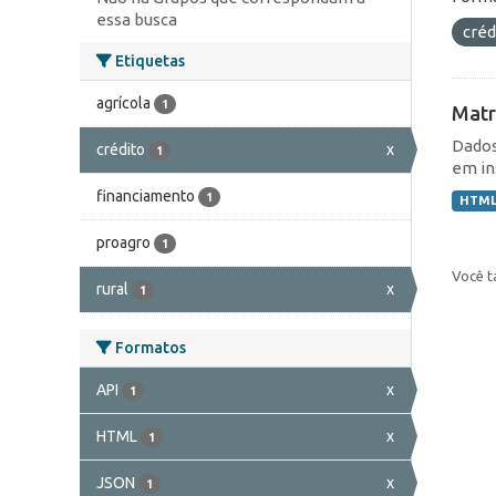
essa busca
créd
Etiquetas
agrícola
1
Matr
Dados
crédito
x
1
em in
financiamento
1
HTM
proagro
1
Você t
rural
x
1
Formatos
API
x
1
HTML
x
1
JSON
x
1