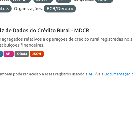
ito
Organizações:
BCB/Derop
iz de Dados do Crédito Rural - MDCR
 agregados relativos a operações de crédito rural registradas no s
stituições financeiras.
L
API
OData
JSON
ambém pode ter acesso a esses registros usando a
API
(veja
Documentação d