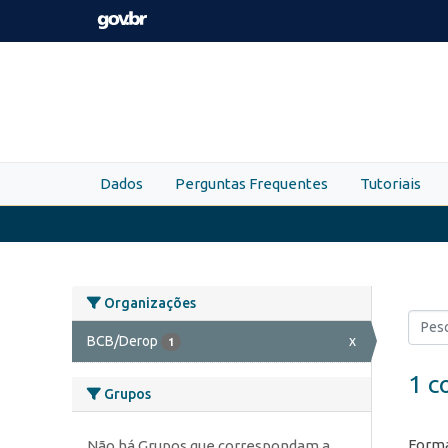
Skip to main content
Dados
Perguntas Frequentes
Tutoriais
Organizações
BCB/Derop
x
1
1 c
Grupos
Forma
Não há Grupos que correspondam a