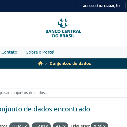
ACESSO À INFORMAÇÃO
IR
PARA
O
CONTEÚDO
Contato
Sobre o Portal
Conjuntos de dados
onjunto de dados encontrado
tos:
HTML
JSON
API
Etiquetas:
rural