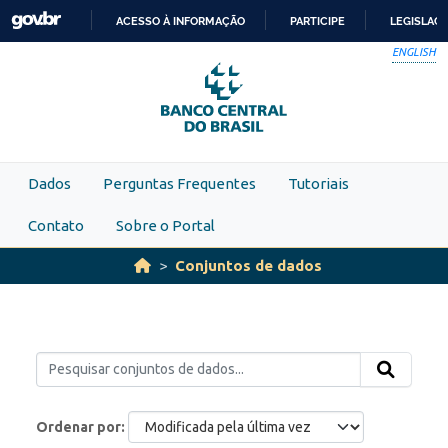
Skip to main content
ACESSO À INFORMAÇÃO
PARTICIPE
LEGISLAÇ
IR
ENGLISH
PARA
O
CONTEÚDO
Dados
Perguntas Frequentes
Tutoriais
Contato
Sobre o Portal
Conjuntos de dados
Ordenar por