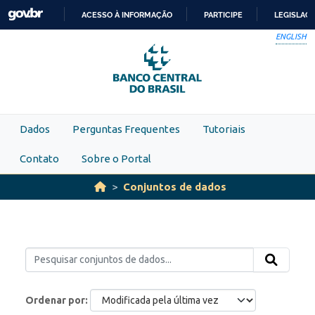
Skip to main content
ACESSO À INFORMAÇÃO
PARTICIPE
LEGISLAÇ
IR
ENGLISH
PARA
O
CONTEÚDO
Dados
Perguntas Frequentes
Tutoriais
Contato
Sobre o Portal
Conjuntos de dados
Ordenar por