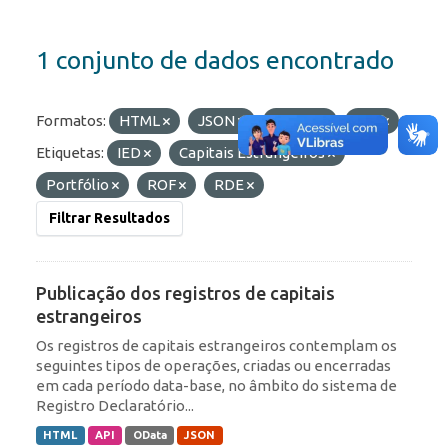
1 conjunto de dados encontrado
Formatos:
HTML
JSON
OData
API
Etiquetas:
IED
Capitais Estrangeiros
Portfólio
ROF
RDE
Filtrar Resultados
Publicação dos registros de capitais
estrangeiros
Os registros de capitais estrangeiros contemplam os
seguintes tipos de operações, criadas ou encerradas
em cada período data-base, no âmbito do sistema de
Registro Declaratório...
HTML
API
OData
JSON