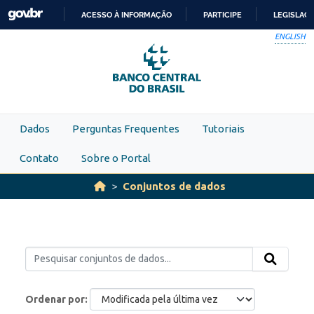
Skip to main content
ACESSO À INFORMAÇÃO
PARTICIPE
LEGISLAÇ
IR
ENGLISH
PARA
O
CONTEÚDO
Dados
Perguntas Frequentes
Tutoriais
Contato
Sobre o Portal
Conjuntos de dados
Ordenar por